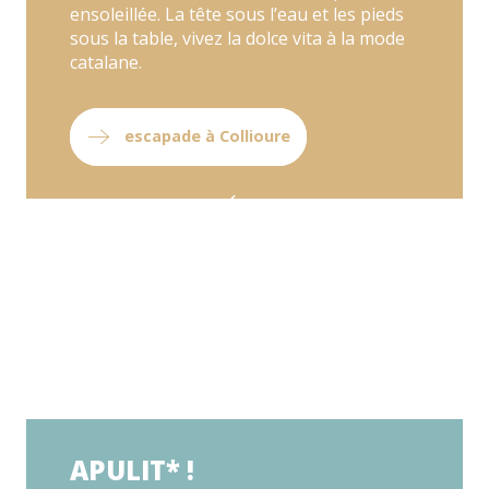
ensoleillée. La tête sous l’eau et les pieds
sous la table, vivez la dolce vita à la mode
catalane.
escapade à Collioure
APULIT* !