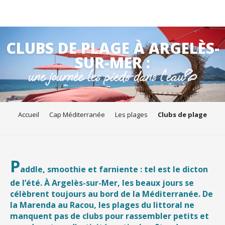
Aller
CLUBS DE PLAGE À ARGELÈS-
au
contenu
SUR-MER :
principal
une journée les pieds dans l’eau💦
Accueil
Cap Méditerranée
Les plages
Clubs de plage
P
addle, smoothie et farniente : tel est le dicton
de l’été. À Argelès-sur-Mer, les beaux jours se
célèbrent toujours au bord de la Méditerranée. De
la Marenda au Racou, les plages du littoral ne
manquent pas de clubs pour rassembler petits et