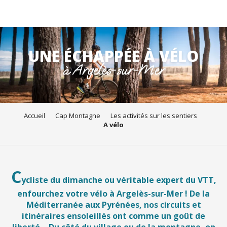
Aller
au
UNE ÉCHAPPÉE À VÉLO
contenu
à Argelès-sur-Mer
principal
Accueil
Cap Montagne
Les activités sur les sentiers
A vélo
C
ycliste du dimanche ou véritable expert du VTT,
enfourchez votre vélo à Argelès-sur-Mer ! De la
Méditerranée aux Pyrénées, nos circuits et
itinéraires ensoleillés ont comme un goût de
liberté… Du côté du village ou de la montagne, on