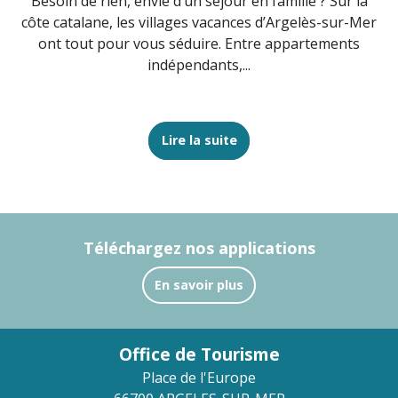
Besoin de rien, envie d’un séjour en famille ? Sur la
côte catalane, les villages vacances d’Argelès-sur-Mer
l
ont tout pour vous séduire. Entre appartements
co
indépendants,...
Lire la suite
Téléchargez nos applications
En savoir plus
Office de Tourisme
Place de l'Europe