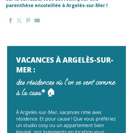
parenthèse ensoleillée à Argelès-sur-Mer !
RESIDENCE DE VACANCES ANTINEA
MER ET GOLF APPART-HOTEL
RESIDENCE LES DEMEURES DE LA MASSANE
GOELIA ARGELES VILLAGE CLUB
VACANCES À ARGELÈS-SUR-
RESIDENCE LE LIDO
MER :
des résidences où l’on se sent comme
à la casa* 🏠
À Argelès-sur-Mer, vacances rime avec
résidence. Et pour cause ! Que vous préfériez
un studio cosy ou un appartement bien
équipé, nos logements en location vous