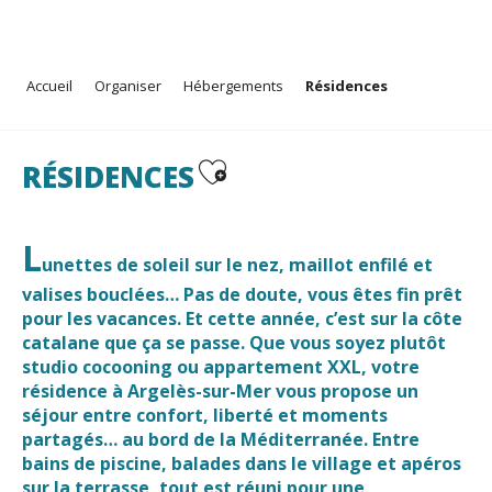
Aller
Accueil
Organiser
Hébergements
Résidences
au
contenu
principal
Ajouter aux favoris
RÉSIDENCES
L
unettes de soleil sur le nez, maillot enfilé et
valises bouclées… Pas de doute, vous êtes fin prêt
pour les vacances. Et cette année, c’est sur la côte
catalane que ça se passe. Que vous soyez plutôt
studio cocooning ou appartement XXL, votre
résidence à Argelès-sur-Mer
vous propose un
séjour entre confort, liberté et moments
partagés… au bord de la Méditerranée. Entre
bains de piscine, balades dans le village et apéros
sur la terrasse, tout est réuni pour une