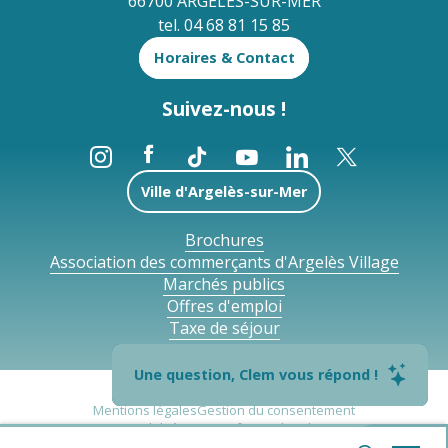
66700 ARGELES-SUR-MER
tel. 04 68 81 15 85
Horaires & Contact
Suivez-nous !
Ville d'Argelès-sur-Mer
Brochures
Association des commerçants d'Argelès Village
Marchés publics
Offres d'emploi
Taxe de séjour
Une question, Clem vous répond !
Mentions légales
Gestion du consentement
Accessibilité : non conforme
Plan du site
--°
Politique de confidentialité