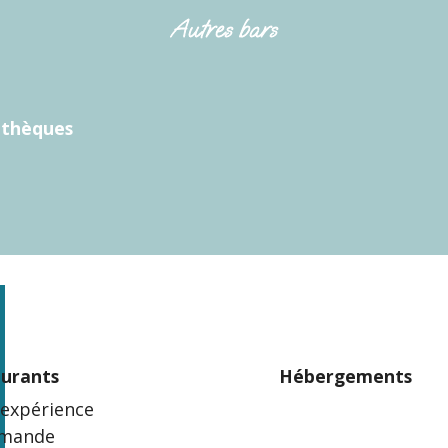
Autres bars
othèques
aurants
Hébergements
 expérience
mande