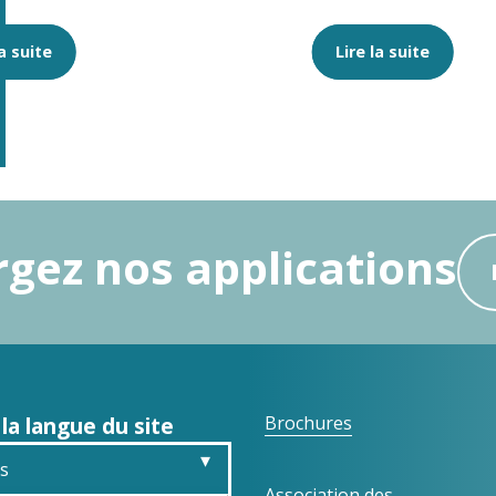
la suite
Lire la suite
gez nos applications
 la langue du site
Brochures
is
Association des