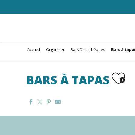
Aller
au
contenu
principal
Accueil
Organiser
Bars Discothèques
Bars à tapa
Ajouter 
BARS À TAPAS
LE TOUR DU MONDE EN 80 BIERES
CASA JUANITA
LA FINE MOUSSE