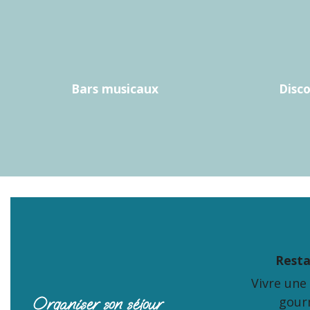
PLANCHA MAMA
BAR SAINT THOMAS
L'ASMOURZADE
ARBOR & SENS
MAISON D'HÔTES LE S
CHAI DEPRADE
Bars musicaux
Disc
LES HIRONDELLES DU COSTA
CARNAVAL CAFE
AU VIN 20
Rest
Vivre une
Organiser son séjour
gour