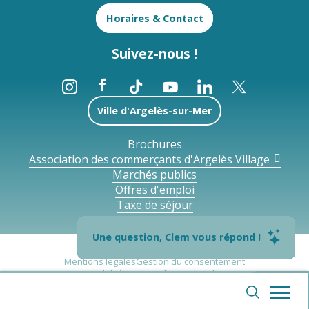
Horaires & Contact
Suivez-nous !
Ville d'Argelès-sur-Mer
Brochures
Association des commerçants d'Argelès Village
Marchés publics
Offres d'emploi
Taxe de séjour
Une question, Clem vous répond !
Mentions légales
Gestion du consentement
Accessibilité : non conforme
Plan du site
--°
Politique de confidentialité
Webcams
Billetterie
Recherch
Favoris
Voir les favoris
Accessibilité
Accessibilité