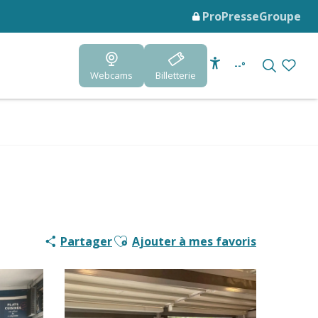
Pro
Presse
Groupe
--°
Webcams
Billetterie
Accessibilité
Recherc
Voir le
Ajouter aux favoris
Partager
Ajouter à mes favoris