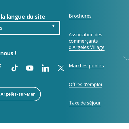
 la langue du site
Brochures
is
Association des
commerçants
sh
d'Argelès Village
nous !
ch
Marchés publics
ol
Offres d'emploi
d'Argelès-sur-Mer
Taxe de séjour