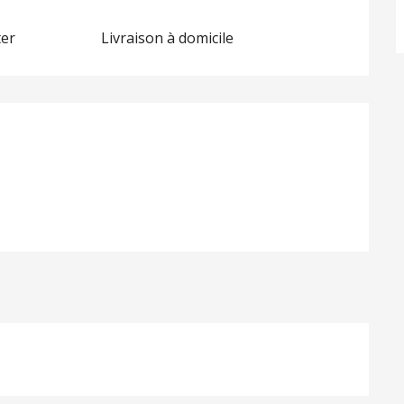
ter
Livraison à domicile
ations