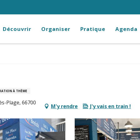
Découvrir
Organiser
Pratique
Agenda
RATION À THÈME
ès-Plage, 66700
M'y rendre
J'y vais en train !