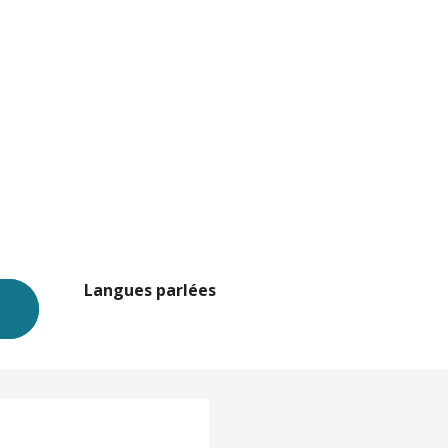
Langues parlées
Langues parlées