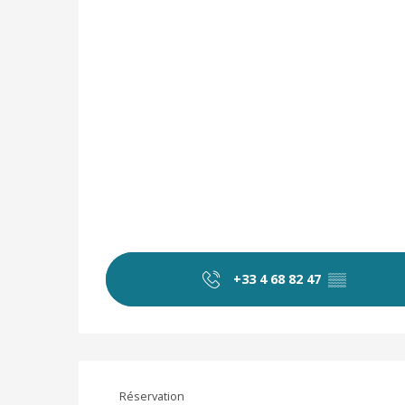
+33 4 68 82 47
▒▒
Réservation