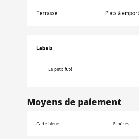
Terrasse
Plats à empor
Offres de prest
Labels
Labels
Le petit futé
Moyens de paiement
Carte bleue
Espèces