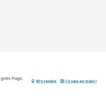
rgelès-Plage,
M'y rendre
J'y vais en train !