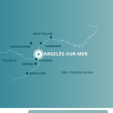
MONTPELLIER
NARBONNE
CARCASSONNE
ARGELÈS-SUR-MER
Espagne
FIGUERAS
GÉRONE
Mer méditerranée
BARCELONE