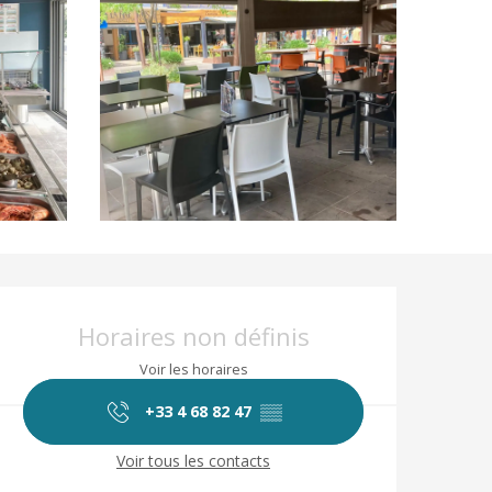
Ouverture et coor
Horaires non définis
Voir les horaires
+33 4 68 82 47
▒▒
Voir tous les contacts