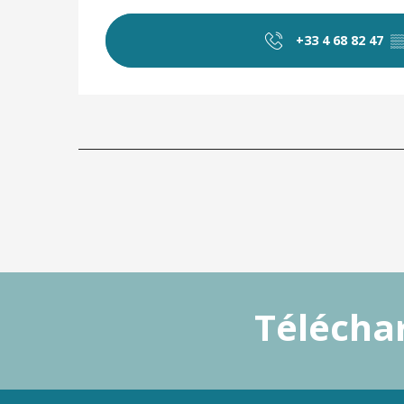
+33 4 68 82 47
▒
Téléchar