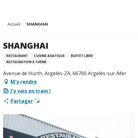
Aller
Accueil
SHANGHAI
au
contenu
principal
SHANGHAI
RESTAURANT
CUISINE ASIATIQUE
BUFFET LIBRE
RESTAURATION À THÈME
Avenue de Hürth, Argelès-ZA, 66700 Argelès-sur-Mer
M'y rendre
J'y vais en train !
Ajouter aux favoris
Partager