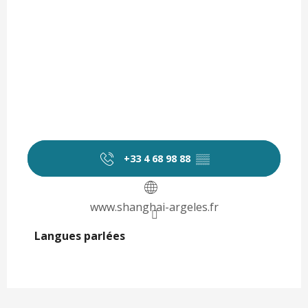
+33 4 68 98 88
▒▒
www.shanghai-argeles.fr
Langues parlées
Langues parlées