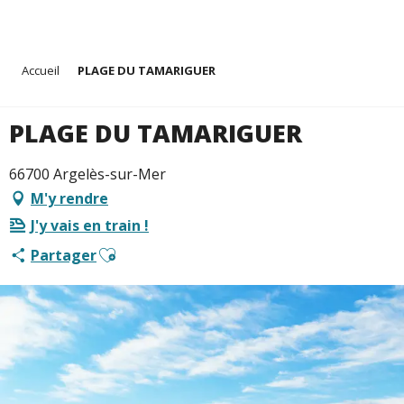
Aller
Accueil
PLAGE DU TAMARIGUER
au
contenu
principal
PLAGE DU TAMARIGUER
66700 Argelès-sur-Mer
M'y rendre
J'y vais en train !
Ajouter aux favoris
Partager