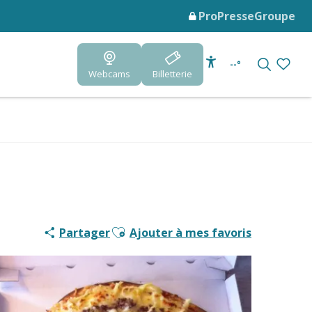
Pro
Presse
Groupe
--°
Webcams
Billetterie
Accessibilité
Recherc
Voir le
Ajouter aux favoris
Partager
Ajouter à mes favoris