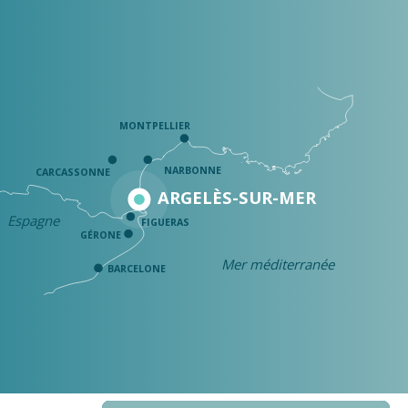
MONTPELLIER
NARBONNE
CARCASSONNE
ARGELÈS-SUR-MER
Espagne
FIGUERAS
GÉRONE
Mer méditerranée
BARCELONE