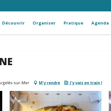
Découvrir
Organiser
Pratique
Agenda
NNE
 Argelès-sur-Mer
M'y rendre
J'y vais en train !