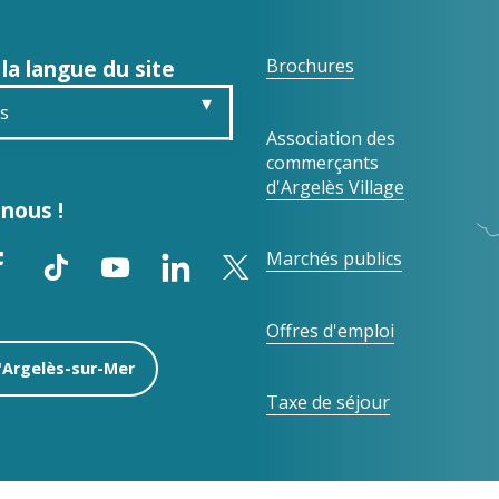
 la langue du site
Brochures
is
Association des
commerçants
sh
d'Argelès Village
nous !
ch
Marchés publics
ol
Offres d'emploi
d'Argelès-sur-Mer
Taxe de séjour