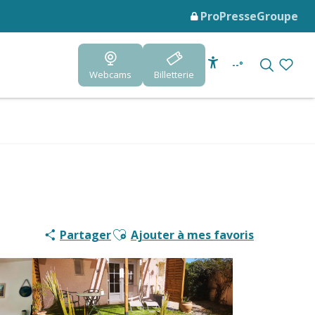
Pro
Presse
Groupe
--°
Webcams
Billetterie
Accessibilité
Recherc
Voir le
Ajouter aux favoris
Partager
Ajouter à mes favoris