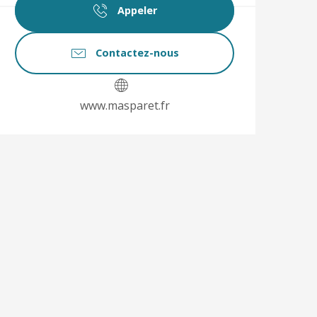
Appeler
Contactez-nous
www.masparet.fr