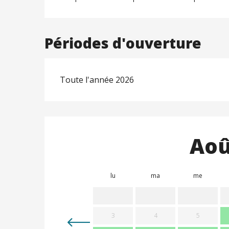
Périodes d'ouverture
Toute l'année 2026
Aoû
lu
ma
me
3
4
5