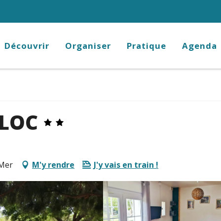
Découvrir
Organiser
Pratique
Agenda
LOC
-Mer
M'y rendre
J'y vais en train !