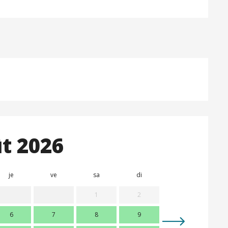
t 2026
je
ve
sa
di
lu
m
1
2
6
7
8
9
7