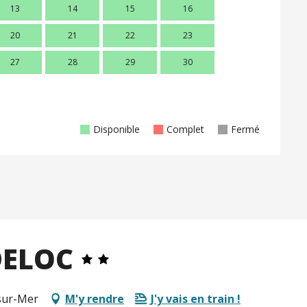
13
14
15
16
14
1
20
21
22
23
21
2
27
28
29
30
28
2
Disponible
Complet
Fermé
DELOC
sur-Mer
M'y rendre
J'y vais en train !