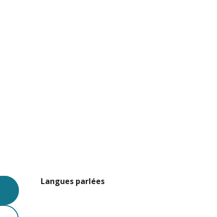
Langues parlées
Langues parlées