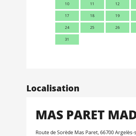
10
11
12
17
18
19
24
25
26
31
Localisation
MAS PARET MA
Route de Sorède Mas Paret, 66700 Argelès-