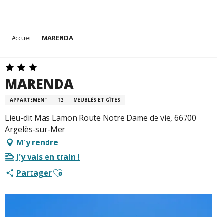
Aller
Accueil
MARENDA
au
contenu
principal
MARENDA
APPARTEMENT
T2
MEUBLÉS ET GÎTES
Lieu-dit Mas Lamon Route Notre Dame de vie, 66700
Argelès-sur-Mer
M'y rendre
J'y vais en train !
Ajouter aux favoris
Partager