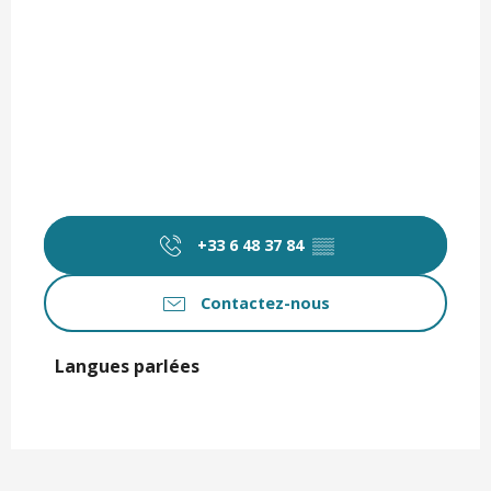
+33 6 48 37 84
▒▒
Contactez-nous
Langues parlées
Langues parlées