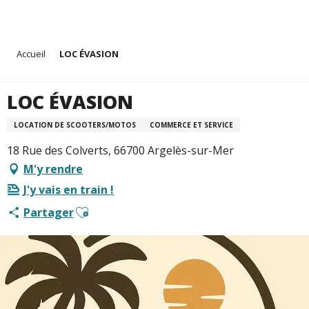
Aller
Accueil
LOC ÉVASION
au
contenu
principal
LOC ÉVASION
LOCATION DE SCOOTERS/MOTOS
COMMERCE ET SERVICE
18 Rue des Colverts, 66700 Argelès-sur-Mer
M'y rendre
J'y vais en train !
Ajouter aux favoris
Partager