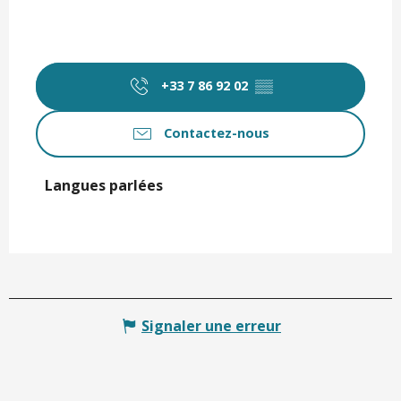
+33 7 86 92 02
▒▒
Contactez-nous
Langues parlées
Langues parlées
Signaler une erreur