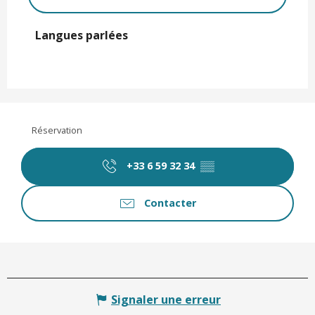
Langues parlées
Langues parlées
Réservation
+33 6 59 32 34
▒▒
Contacter
Signaler une erreur