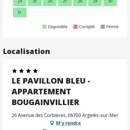
24
25
26
27
28
29
30
28
31
Disponible
Complet
Fermé
Localisation
LE PAVILLON BLEU -
APPARTEMENT
BOUGAINVILLIER
26 Avenue des Corbières, 66700 Argelès-sur-Mer
M'y rendre