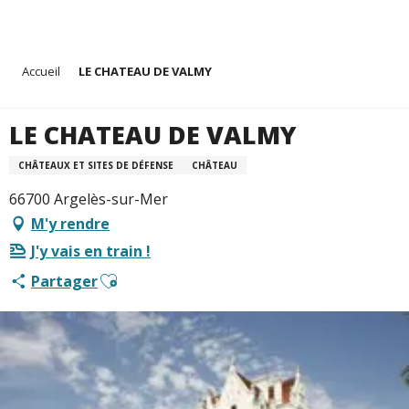
Aller
Accueil
LE CHATEAU DE VALMY
au
contenu
principal
LE CHATEAU DE VALMY
CHÂTEAUX ET SITES DE DÉFENSE
CHÂTEAU
66700 Argelès-sur-Mer
M'y rendre
J'y vais en train !
Ajouter aux favoris
Partager