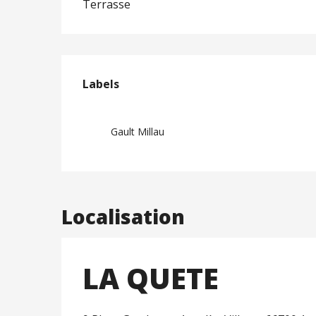
Terrasse
Offres de prest
Labels
Labels
Gault Millau
Localisation
LA QUETE