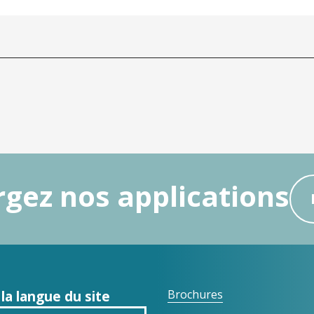
gez nos applications
 la langue du site
Brochures