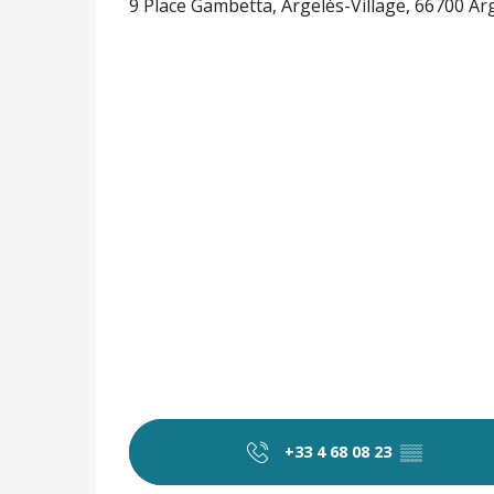
9 Place Gambetta, Argelès-Village, 66700 A
+33 4 68 08 23
▒▒