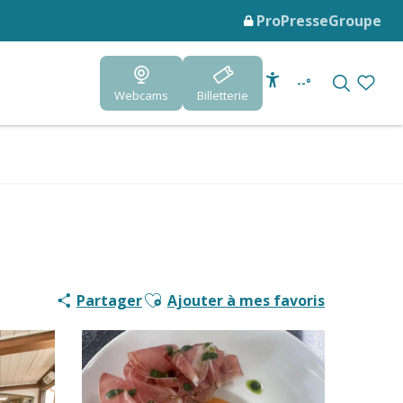
Pro
Presse
Groupe
--°
Webcams
Billetterie
Accessibilité
Recherc
Voir le
Ajouter aux favoris
Partager
Ajouter à mes favoris