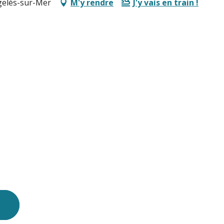
rgelès-sur-Mer
M'y rendre
J'y vais en train !