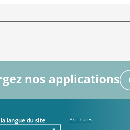
gez nos applications
 la langue du site
Brochures