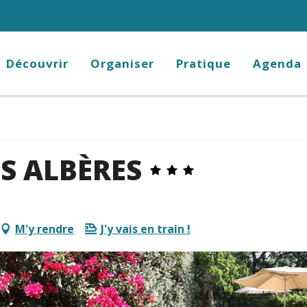
Découvrir
Organiser
Pratique
Agenda
ES ALBÈRES
M'y rendre
J'y vais en train !