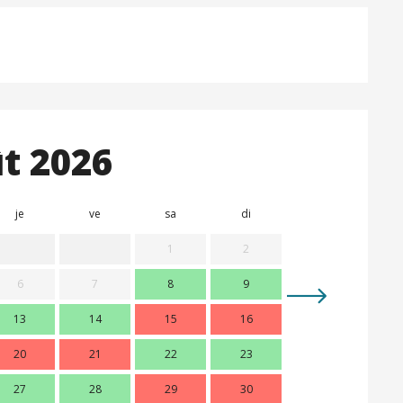
t 2026
je
ve
sa
di
lu
m
1
2
6
7
8
9
7
13
14
15
16
14
1
20
21
22
23
21
2
27
28
29
30
28
2