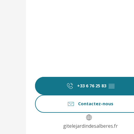
+33 6 76 25 83
▒▒
Contactez-nous
gitelejardindesalberes.fr