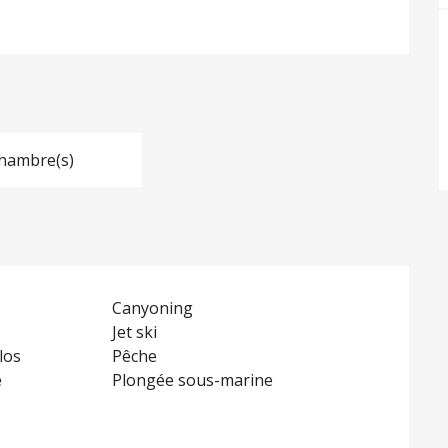
hambre(s)
Canyoning
Jet ski
los
Pêche
e
Plongée sous-marine