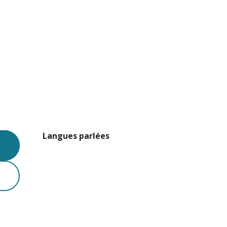
Langues parlées
Langues parlées