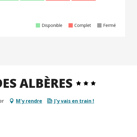
Disponible
Complet
Fermé
DES ALBÈRES
er
M'y rendre
J'y vais en train !