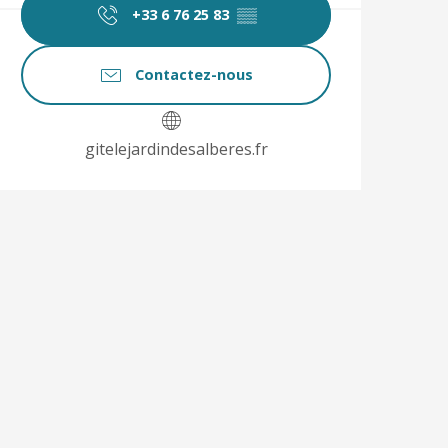
+33 6 76 25 83
▒▒
Contactez-nous
gitelejardindesalberes.fr