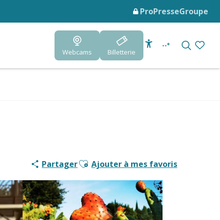
Pro
Presse
Groupe
--°
Webcams
Billetterie
Accessibilité
Recherc
Voir le
Ajouter aux favoris
Partager
Ajouter à mes favoris