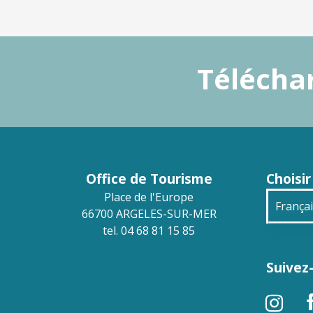
Téléchar
Office de Tourisme
Choisir
Place de l'Europe
França
66700 ARGELES-SUR-MER
tel. 04 68 81 15 85
Engli
Suivez-
Deuts