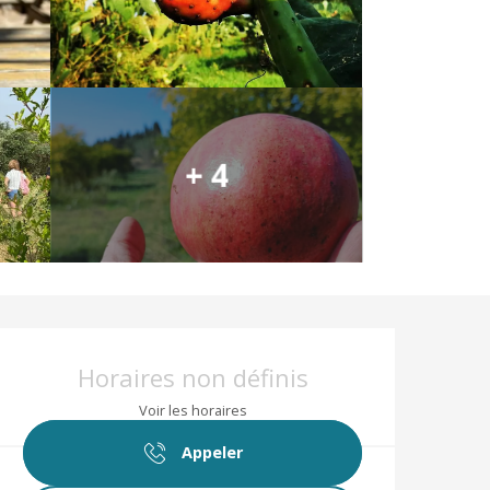
+ 4
Ouverture et coor
Horaires non définis
Voir les horaires
Appeler