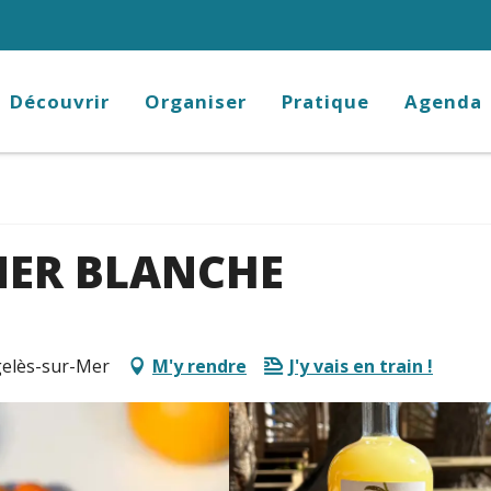
Découvrir
Organiser
Pratique
Agenda
MER BLANCHE
gelès-sur-Mer
M'y rendre
J'y vais en train !