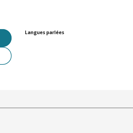
Langues parlées
Langues parlées