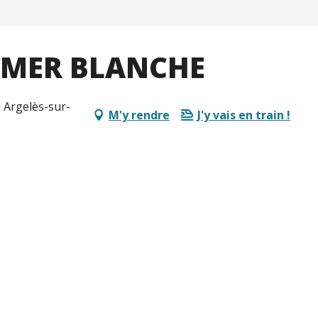
 MER BLANCHE
 Argelès-sur-
M'y rendre
J'y vais en train !