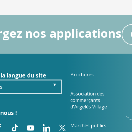
gez nos applications
 la langue du site
Brochures
is
Association des
commerçants
sh
d'Argelès Village
nous !
ch
Marchés publics