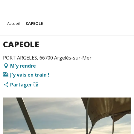
Aller
Accueil
CAPEOLE
au
contenu
principal
CAPEOLE
PORT ARGELES, 66700 Argelès-sur-Mer
M'y rendre
J'y vais en train !
Ajouter aux favoris
Partager