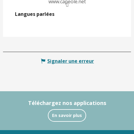
www.capeole.net
Langues parlées
Langues parlées
Signaler une erreur
Téléchargez nos applications
En savoir plus