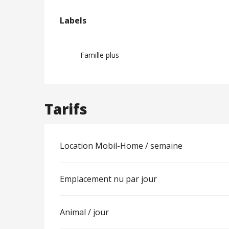
Offres de prest
Labels
Labels
Famille plus
Tarifs
Location Mobil-Home / semaine
Emplacement nu par jour
Animal / jour