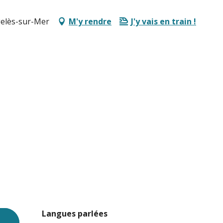
gelès-sur-Mer
M'y rendre
J'y vais en train !
Langues parlées
Langues parlées