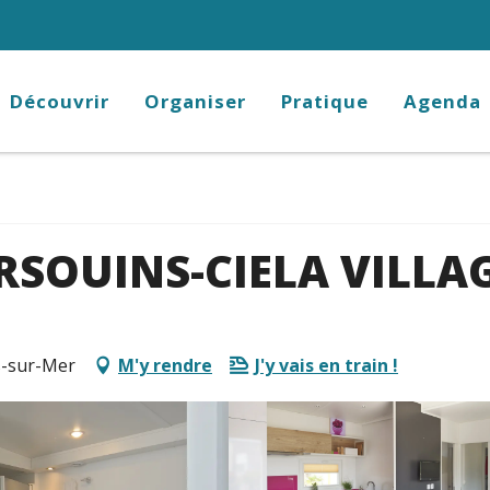
Découvrir
Organiser
Pratique
Agenda
SOUINS-CIELA VILLA
s-sur-Mer
M'y rendre
J'y vais en train !