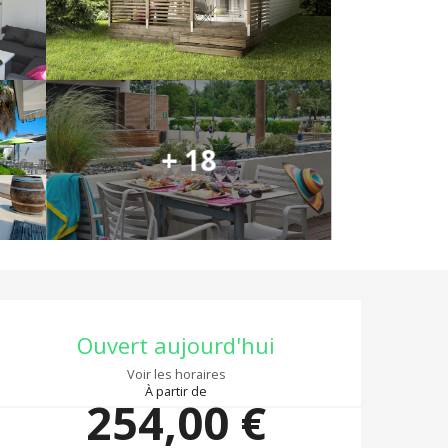
+ 18
Ouverture et coor
Ouvert aujourd'hui
Voir les horaires
À partir de
254,00 €