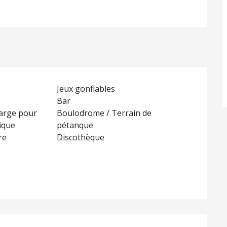
Jeux gonflables
Bar
arge pour
Boulodrome / Terrain de
rique
pétanque
re
Discothèque