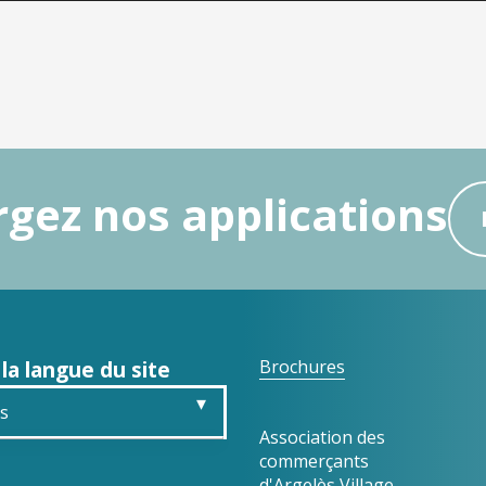
gez nos applications
 la langue du site
Brochures
is
Association des
commerçants
sh
d'Argelès Village