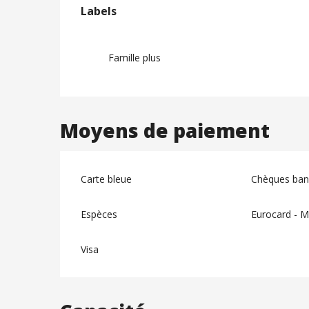
Offres de prest
Labels
Labels
Famille plus
Moyens de paiement
Carte bleue
Chèques banc
Espèces
Eurocard - M
Visa