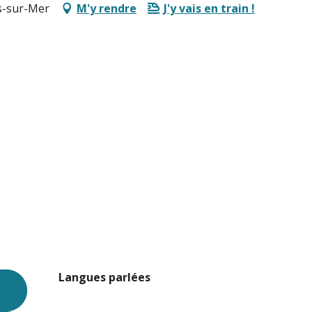
ès-sur-Mer
M'y rendre
J'y vais en train !
Langues parlées
Langues parlées