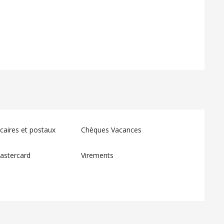
ations
aires et postaux
Chèques Vacances
astercard
Virements