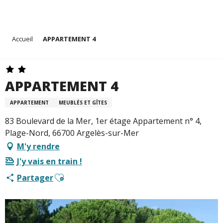
Aller
Accueil
APPARTEMENT 4
au
contenu
principal
APPARTEMENT 4
APPARTEMENT
MEUBLÉS ET GÎTES
83 Boulevard de la Mer, 1er étage Appartement n° 4,
Plage-Nord, 66700 Argelès-sur-Mer
M'y rendre
J'y vais en train !
Ajouter aux favoris
Partager