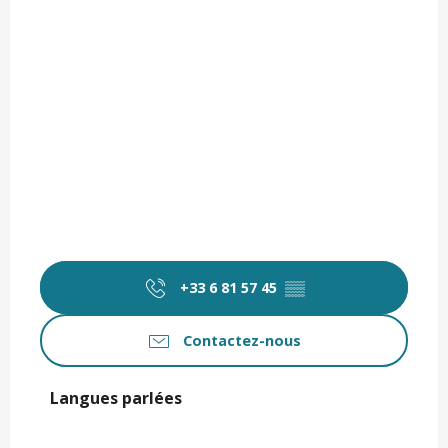
+33 6 81 57 45
▒▒
Contactez-nous
Langues parlées
Langues parlées