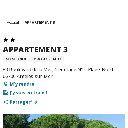
Aller
Accueil
APPARTEMENT 3
au
contenu
principal
APPARTEMENT 3
APPARTEMENT
MEUBLÉS ET GÎTES
83 Boulevard de la Mer, 1 er étage N°3, Plage-Nord,
66700 Argelès-sur-Mer
M'y rendre
J'y vais en train !
Ajouter aux favoris
Partager