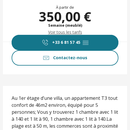
Ouverture et coordonnées
À partir de
350,00 €
Semaine (meublé)
Voir tous les tarifs
+33 6 81 57 45
▒▒
Contactez-nous
Description
Au 1er étage d’une villa, un appartement T3 tout 
confort de 46m2 environ, équipé pour 5 
personnes; Vous y trouverez 1 chambre avec 1 lit 
à 140 et 1 lit à 90, 1 chambre avec 1 lit à 140.La 
plage est à 50 m, les commerces sont à proximité 