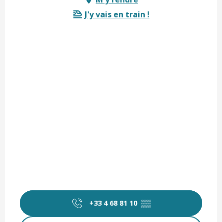
J'y vais en train !
+33 4 68 81 10
▒▒