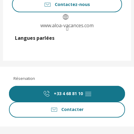
Contactez-nous
www.aloa-vacances.com
Langues parlées
Langues parlées
Réservation
+33 4 68 81 10
▒▒
Contacter