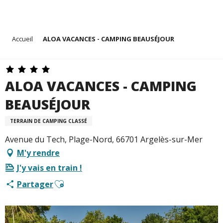
Aller
Accueil
ALOA VACANCES - CAMPING BEAUSÉJOUR
au
contenu
principal
ALOA VACANCES - CAMPING
BEAUSÉJOUR
TERRAIN DE CAMPING CLASSÉ
Avenue du Tech, Plage-Nord, 66701 Argelès-sur-Mer
M'y rendre
J'y vais en train !
Ajouter aux favoris
Partager