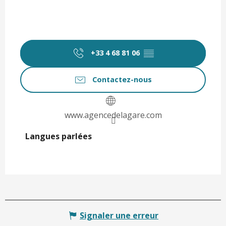
+33 4 68 81 06
▒▒
Contactez-nous
www.agencedelagare.com
Langues parlées
Langues parlées
Signaler une erreur