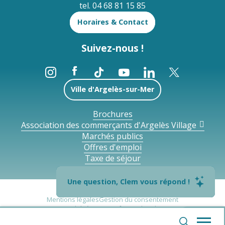
tel. 04 68 81 15 85
Horaires & Contact
Suivez-nous !
Ville d'Argelès-sur-Mer
Brochures
Association des commerçants d'Argelès Village
Marchés publics
Offres d'emploi
Taxe de séjour
Une question, Clem vous répond !
Mentions légales
Gestion du consentement
Accessibilité : non conforme
Plan du site
--°
Politique de confidentialité