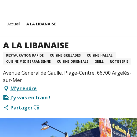
Aller
Accueil
A LA LIBANAISE
au
contenu
principal
A LA LIBANAISE
RESTAURATION RAPIDE
CUISINE GRILLADES
CUISINE HALLAL
CUISINE MÉDITERRANÉENNE
CUISINE ORIENTALE
GRILL
RÔTISSERIE
Avenue General de Gaulle, Plage-Centre, 66700 Argelès-
sur-Mer
M'y rendre
J'y vais en train !
Ajouter aux favoris
Partager