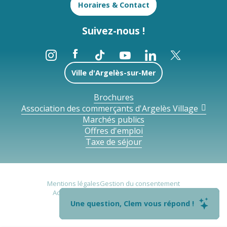
Horaires & Contact
Suivez-nous !
Ville d'Argelès-sur-Mer
Brochures
Association des commerçants d'Argelès Village
Marchés publics
Offres d'emploi
Taxe de séjour
Mentions légales
Gestion du consentement
Accessibilité : non conforme
Plan du site
Politique de confidentialité
Une question, Clem vous répond !