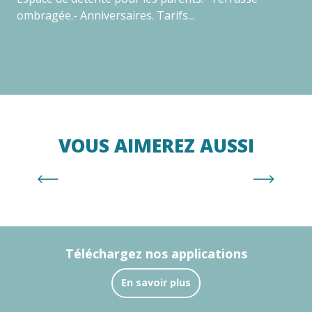
ombragée.- Anniversaires. Tarifs...
sur
VOUS AIMEREZ AUSSI
Plage nord (Marenda)
Téléchargez nos applications
En savoir plus