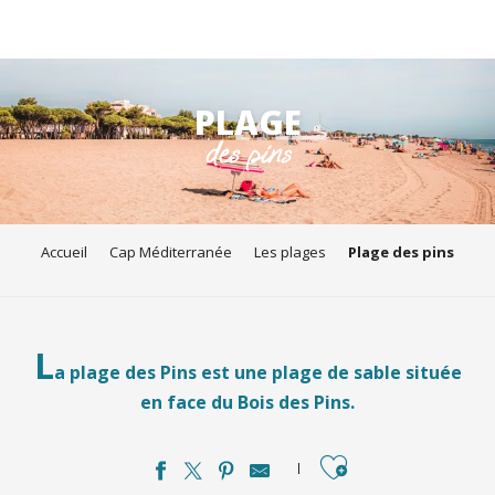
Aller
au
PLAGE
contenu
des pins
principal
Accueil
Cap Méditerranée
Les plages
Plage des pins
L
a plage des Pins est une plage de sable située
en face du Bois des Pins.
Ajouter aux favori