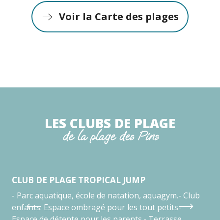
Voir la Carte des plages
LES CLUBS DE PLAGE
de la plage des Pins
CLUB DE PLAGE TROPICAL JUMP
CL
- Parc aquatique, école de natation, aquagym.- Club
Clu
enfants. Espace ombragé pour les tout petits-
nou
Espace de détente pour les parents.- Terrasse
l’e