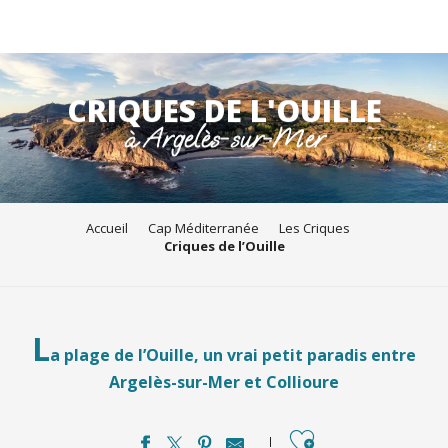
Aller
au
CRIQUES DE L'OUILLE
contenu
à Argelès-sur-Mer
principal
Accueil
Cap Méditerranée
Les Criques
Criques de l’Ouille
L
a plage de l’Ouille, un vrai petit paradis entre
Argelès-sur-Mer et Collioure
Ajouter aux favori